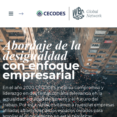
Ir
al
contenido
Abordaje de la
desigualdad
con enfoque
empresarial
En el año 2020 CECODES inició su compromiso y
liderazgo en dos temas con alta relevancia en la
actualidad: equidad de género y el futuro del
trabajo. Por esta razón, invitamos a nuestras empresas
afiliadas a participar de los espacios creados para
ampliar el conocimiento en estas temáticas.