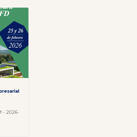
a
presarial
 - 2026-