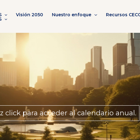
S
Visión 2050
Nuestro enfoque
Recursos CEC
S
z click para acceder al calendario anual.