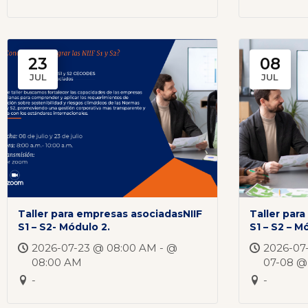
23
08
JUL
JUL
Taller para empresas asociadasNIIF
Taller par
S1 – S2- Módulo 2.
S1 – S2 – M
2026-07-23 @ 08:00 AM - @
2026-07
08:00 AM
07-08 @
-
-