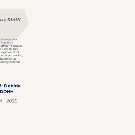
 3: Debida
n DDHH
 - 2025-