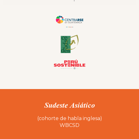
Sudeste Asiático
(cohorte de habla inglesa)
WBCSD