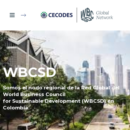
Ir
al
contenido
WBCSD
Somos el nodo regional de la Red Global del
World Business Council
for Sustainable Development (WBCSD) en
Colombia.