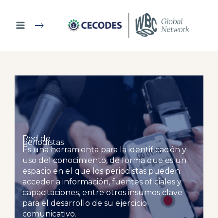
Ir
al
contenido
Red de
periodistas
Es una herramienta para la identificación y
uso del conocimiento, de forma que es un
espacio en el que los periodistas pueden
acceder a información, fuentes oficiales y
capacitaciones, entre otros insumos clave
para el desarrollo de su ejercicio
comunicativo.