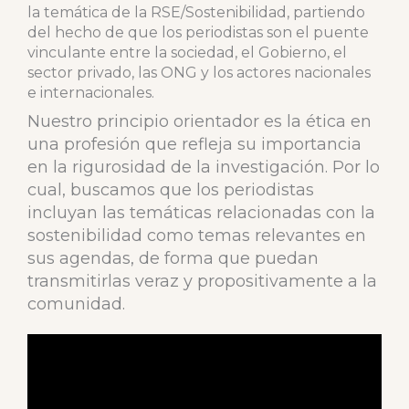
la temática de la RSE/Sostenibilidad, partiendo
del hecho de que los periodistas son el puente
vinculante entre la sociedad, el Gobierno, el
sector privado, las ONG y los actores nacionales
e internacionales.
Nuestro principio orientador es la ética en
una profesión que refleja su importancia
en la rigurosidad de la investigación. Por lo
cual, buscamos que los periodistas
incluyan las temáticas relacionadas con la
sostenibilidad como temas relevantes en
sus agendas, de forma que puedan
transmitirlas veraz y propositivamente a la
comunidad.