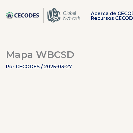
Ir
al
Acerca de CECO
contenido
Recursos CECO
Mapa WBCSD
Por
CECODES
/
2025-03-27