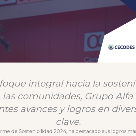
oque integral hacia la sostenib
e las comunidades, Grupo Alfa 
tes avances y logros en dive
clave.
rme de Sostenibilidad 2024, ha destacado sus logros má