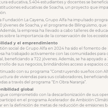
tura educativa, 5.404 estudiantes y docentes se benefici
stituciones educativas de Soacha, un proyecto que impa
ión.
n la Fundación La Cayena, Grupo Alfa ha impulsado prog
10 jóvenes de Soacha, y el programa de Bilingüismo, que
. Además, la empresa ha llevado a cabo talleres de edu
s sobre la importancia de la conservación de los ecosist
bilidad y el emprendimiento
stión social de Grupo Alfa en 2024 ha sido el fomento de 
a ha trabajado activamente con las comunidades para 
l, beneficiando a 722 jóvenes. Además, se ha apoyado a
ollo de sus negocios, brindándoles acceso a espacios co
tinuado con su programa “Construyendo sueños con Alf
ructura de viviendas para sus colaboradores, beneficiand
ndas a través del programa “En Obra Naranja”.
nibilidad global
 sigue comprometido con la descarbonización de sus ope
 participó en el programa Acelerador de Ambición Climáti
r en la definición de metas de reducción de emisiones ba