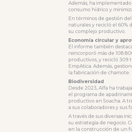
Además, ha implementado s
consumo hídrico y minimiz
En términos de gestión de
naturales y recicló el 60% 
su complejo productivo.
Economía circular y apr
El informe también destaca
reincorporó más de 108.80
productivos, y recicló 309
EmpAtica. Además, gestionó
la fabricación de chamote.
Biodiversidad
Desde 2023, Alfa ha traba
el programa de apadrinam
productivo en Soacha. A tr
a sus colaboradores y sus f
A través de sus diversas in
su estrategia de negocio. 
en la construcción de un 