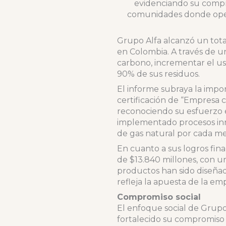
evidenciando su compro
comunidades donde opera.
Grupo Alfa alcanzó un tota
en Colombia. A través de u
carbono, incrementar el uso
90% de sus residuos.
El informe subraya la impo
certificación de “Empresa 
reconociendo su esfuerzo en
implementado procesos inno
de gas natural por cada m
En cuanto a sus logros fin
de $13.840 millones, con u
productos han sido diseñad
refleja la apuesta de la em
Compromiso social
El enfoque social de Grup
fortalecido su compromiso 