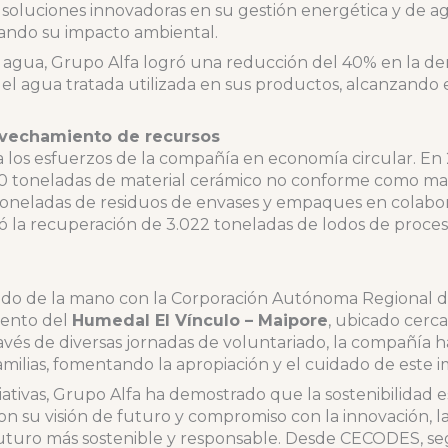
oluciones innovadoras en su gestión energética y de a
ando su impacto ambiental.
l agua, Grupo Alfa logró una reducción del 40% en la 
del agua tratada utilizada en sus productos, alcanzando el
ovechamiento de recursos
 los esfuerzos de la compañía en economía circular. En
0 toneladas de material cerámico no conforme como mat
 toneladas de residuos de envases y empaques en colabor
 la recuperación de 3.022 toneladas de lodos de proceso
jado de la mano con la Corporación Autónoma Regional
iento del
Humedal El Vínculo – Maipore
, ubicado cerc
avés de diversas jornadas de voluntariado, la compañía 
amilias, fomentando la apropiación y el cuidado de este 
iciativas, Grupo Alfa ha demostrado que la sostenibilidad
Con su visión de futuro y compromiso con la innovación,
futuro más sostenible y responsable. Desde CECODES, 