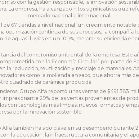
miso con la gestión responsable, la innovación sostenible
 La empresa, ha alcanzado hitos significativos que ref
mercado nacional e internacional.
l de 67 tiendas a nivel nacional, un crecimiento notable
na optimización continua de sus procesos, la compañía l
 de aguas lluvias en un 100%, mejorar su eficiencia ener
rtancia del compromiso ambiental de la empresa. Este año
comprometida con la Economía Circular” por parte de Fen
 la reducción, reutilización y reciclaje de materiales. 
vadores como la molienda en seco, que ahorra más de 2.
etro cuadrado de cerámica producida.
ancieros, Grupo Alfa reportó unas ventas de $491.383 mil
n impresionante 29% de las ventas provenientes de prod
os con tecnologías más limpias, nuevos formatos y empa
presa por la innovación sostenible.
o Alfa también ha sido clave en su desempeño durante 
con la educación, la infraestructura comunitaria y el a