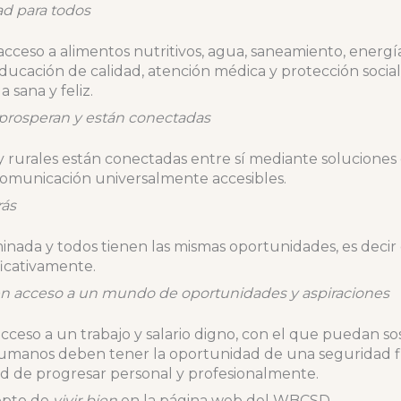
ad para todos
cceso a alimentos nutritivos, agua, saneamiento, energía
 educación de calidad, atención médica y protección social
 sana y feliz.
rosperan y están conectadas
rurales están conectadas entre sí mediante soluciones 
 comunicación universalmente accesibles.
rás
inada y todos tienen las mismas oportunidades, es decir 
icativamente.
en acceso a un mundo de oportunidades y aspiraciones
cceso a un trabajo y salario digno, con el que puedan sost
humanos deben tener la oportunidad de una seguridad fi
ad de progresar personal y profesionalmente.
epto de
vivir bien
en la página web del WBCSD