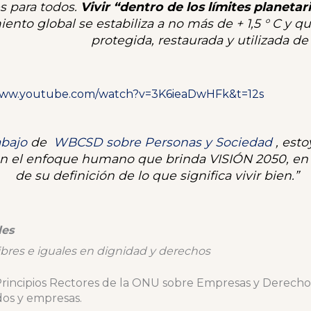
s para todos.
Vivir “dentro de los límites planetar
ento global se estabiliza a no más de + 1,5 ° C y qu
protegida, restaurada y utilizada d
/www.youtube.com/watch?v=3K6ieaDwHFk&t=12s
abajo
de
WBCSD sobre Personas y Sociedad
, esto
 el enfoque humano que brinda VISIÓN 2050, en pa
de su definición de lo que significa
vivir bien
.”
les
ibres e iguales en dignidad y derechos
Principios Rectores de la ONU sobre Empresas y Derecho
dos y empresas.