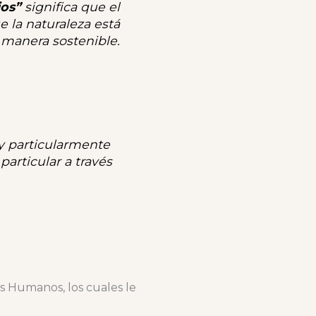
ios”
significa que el
e la naturaleza está
e manera sostenible.
y particularmente
rticular a través
s Humanos, los cuales le