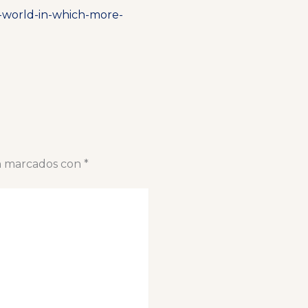
-world-in-which-more-
án marcados con
*