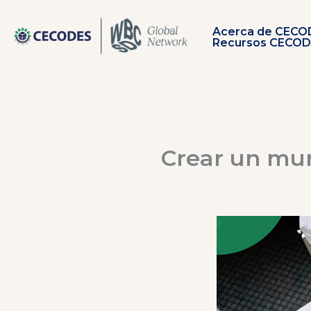
Ir
al
Acerca de CECO
contenido
Recursos CECO
Crear un mun