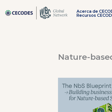
Ir
al
Acerca de CECO
contenido
Recursos CECO
Nature-based