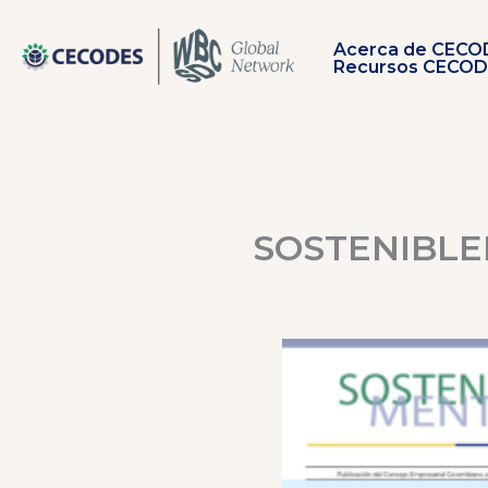
Ir
al
Acerca de CECO
contenido
Recursos CECO
SOSTENIBLEM