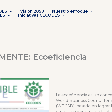
DES
Visión 2050
Nuestro enfoque
DES
Iniciativas CECODES
ENTE: Ecoeficiencia
La ecoeficiencia es un conc
World Business Council for
(WBCSD), basado en lograr l
simultáneamente con la efic