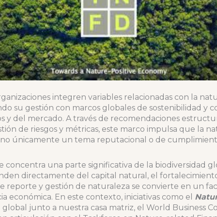
ganizaciones integren variables relacionadas con la nat
do su gestión con marcos globales de sostenibilidad y co
os y del mercado. A través de recomendaciones estructu
stión de riesgos y métricas, este marco impulsa que la n
 no únicamente un tema reputacional o de cumplimient
 concentra una parte significativa de la biodiversidad g
den directamente del capital natural, el fortalecimien
e reporte y gestión de naturaleza se convierte en un fa
ncia económica. En este contexto, iniciativas como el
Natur
el global junto a nuestra casa matriz, el World Business C