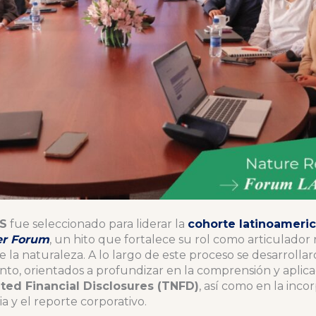
S
fue seleccionado para liderar la
cohorte latinoameric
er Forum
, un hito que fortalece su rol como articulador
e la naturaleza. A lo largo de este proceso se desarrolla
nto, orientados a profundizar en la comprensión y aplic
ted Financial Disclosures (TNFD)
, así como en la inco
a y el reporte corporativo.