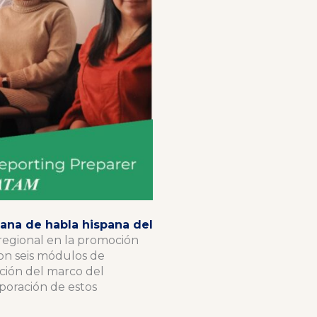
ana de habla hispana del
 regional en la promoción
ron seis módulos de
ación del marco del
rporación de estos