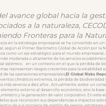
el avance global hacia la gest
ciados a la naturaleza, CECOD
endo Fronteras para la Natur
leza en la estrategia empresarial se ha convertido en un t
bal, según el Primer Barómetro Global de Acción por la 
leza como un eje estratégico para el mundo empresarial,
de moderada o altamente de los servicios ecosistémicos
al sistémico. en un contexto en el que la pérdida de bio
mas representan riesgos crecientes para la estabilidad e
d de las operaciones empresariales,
El Global Risks Rep
entos climáticos extremos, la pérdida de biodiversidad y
gos más severos a diez años . Actualmente, existe un co
 elemento externo al desarrollo económico, sino la base 
ministro y la generación de valor corporativo. En este e
elos que reconocen sus dependencias e impactos sobre 
dentro de sus procesos de gestión de riesgos, estrategia 