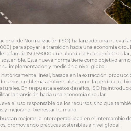
acional de Normalización (ISO) ha lanzado una nueva fam
000) para apoyar la transición hacia una economía circul
 la familia ISO 59000 que aborda la Economía Circular,
ostenible. Esta nueva norma tiene como objetivo armon
ar su implementación y medición a nivel global.
históricamente lineal, basada en la extracción, producció
do serios problemas ambientales, como la pérdida de biod
turales. En respuesta a estos desafíos, ISO ha introduci
litar la transición hacia una economía circular.
eve el uso responsable de los recursos, sino que tambi
mas y mejorar el bienestar humano.
buscan mejorar la interoperabilidad en el intercambio de
os, promoviendo prácticas sostenibles a nivel global.