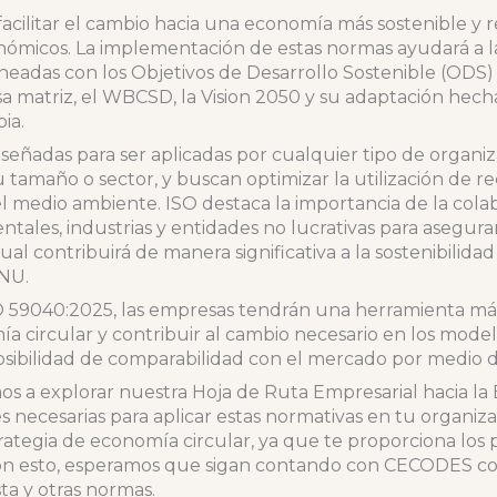
ilitar el cambio hacia una economía más sostenible y res
onómicos. La implementación de estas normas ayudará a 
ineadas con los Objetivos de Desarrollo Sostenible (ODS)
sa matriz, el WBCSD, la Vision 2050 y su adaptación he
ia.
señadas para ser aplicadas por cualquier tipo de organiz
amaño o sector, y buscan optimizar la utilización de re
el medio ambiente. ISO destaca la importancia de la cola
les, industrias y entidades no lucrativas para asegurar e
ual contribuirá de manera significativa a la sostenibilida
ONU.
SO 59040:2025, las empresas tendrán una herramienta má
 circular y contribuir al cambio necesario en los model
sibilidad de comparabilidad con el mercado por medio d
 a explorar nuestra Hoja de Ruta Empresarial hacia la
 necesarias para aplicar estas normativas en tu organiza
rategia de economía circular, ya que te proporciona los 
on esto, esperamos que sigan contando con CECODES co
ta y otras normas.