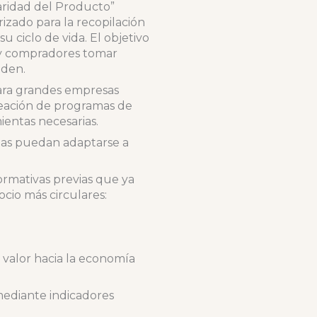
aridad del Producto”
izado para la recopilación
u ciclo de vida. El objetivo
s y compradores tomar
nden.
ara grandes empresas
creación de programas de
entas necesarias.
ñas puedan adaptarse a
ormativas previas que ya
cio más circulares:
 valor hacia la economía
mediante indicadores