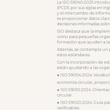
La ISO 59040:2025 introduc
(PCDS por sus siglas en ing
y el intercambio de informac
es proporcionar datos clar
decisiones informadas sobr
ISO destaca que la implem
como para pequeñas organiz
formación que ayuden a las
Además, se contempla un p
estos estándares.
Con la incorporación de es
están ayudando a las organi
● ISO 59004:2024: Vocabula
economía circular, proporc
● ISO 59010:2024: Orientac
circular.
● ISO 59020:2024: Guía pa
verificables.