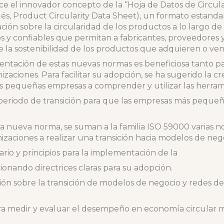
e el innovador concepto de la “Hoja de Datos de Circul
lés, Product Circularity Data Sheet), un formato estandar
ión sobre la circularidad de los productos a lo largo de s
os y confiables que permitan a fabricantes, proveedore
e la sostenibilidad de los productos que adquieren o ve
entación de estas nuevas normas es beneficiosa tanto p
aciones. Para facilitar su adopción, se ha sugerido la 
 pequeñas empresas a comprender y utilizar las herrami
eriodo de transición para que las empresas más peque
ta nueva norma, se suman a la familia ISO 59000 varias n
zaciones a realizar una transición hacia modelos de nego
rio y principios para la implementación de la
ionando directrices claras para su adopción.
ión sobre la transición de modelos de negocio y redes de
ra medir y evaluar el desempeño en economía circular 