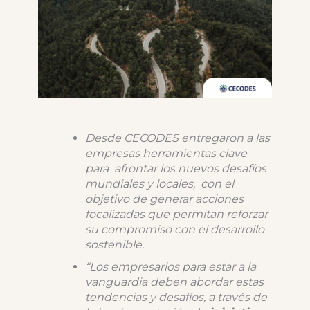
Desde CECODES entregaron a las
empresas herramientas clave
para afrontar los nuevos desafíos
mundiales y locales, con el
objetivo de generar acciones
focalizadas que permitan reforzar
su compromiso con el desarrollo
sostenible.
“Los empresarios para estar a la
vanguardia deben abordar estas
tendencias y desafíos, a través de